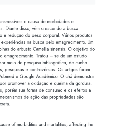
ansmissíveis e causa de morbidades e
uos. Diante disso, vêm crescendo a busca
nto e redução do peso corporal. Vários produtos
e experiências na busca pelo emagrecimento. Um
olhas do arbusto Camellia sinensis. O objetivo do
 e o emagrecimento. Tratou – se de um estudo
o por meio de pesquisa bibliográfica, de cunho
os, pesquisas e controvérsias. Os artigos foram
e, Pubmed e Google Acadêmico. O chá demonstra
e por promover a oxidação e queima da gordura.
dos, porém sua forma de consumo e os efeitos a
s mecanismos de ação das propriedades são
xata.
se of morbidities and mortalities, affecting the