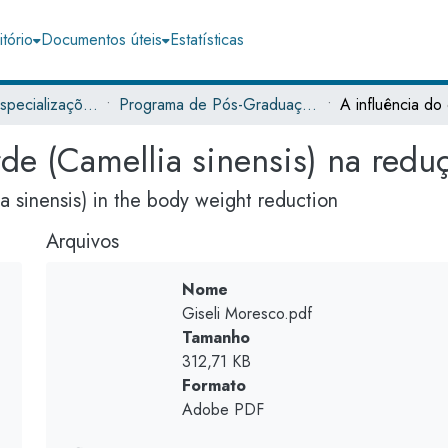
tório
Documentos úteis
Estatísticas
Trabalhos de Especializações
Programa de Pós-Graduação em Ciências da Saúde
rde (Camellia sinensis) na redu
a sinensis) in the body weight reduction
Arquivos
Nome
Giseli Moresco.pdf
Tamanho
312,71 KB
Formato
Adobe PDF