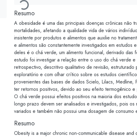
Carregando...
Resumo
A obesidade é uma das principais doenças crônicas não tr
mortalidades, afetando a qualidade vida de vários indivíd
insistente por produtos e alimentos que auxilie no tratame
e alimentos são constantemente investigados em estudos 
deles é o chá verde, um alimento funcional, derivado das f
estudo foi investigar a relação entre o uso do chá verde
retrospectivo, descritivo qualitativo de revisão, estruturad
exploratório e com olhar crítico sobre os estudos científic
provenientes das bases de dados Scielo, Lilacs, Medlin
ter retornos positivos, devido ao seu efeito termogênico 
O chá verde possui efeitos positivos na maioria dos estu
longo prazo devem ser analisados e investigados, pois o
variados e também não possui uma dosagem de consumo e
Resumo
Obesity is a major chronic non-communicable disease and cau