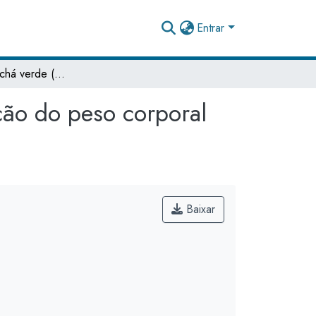
Entrar
A influência do chá verde (Camellia sinensis) na redução do peso corporal
ção do peso corporal
Baixar